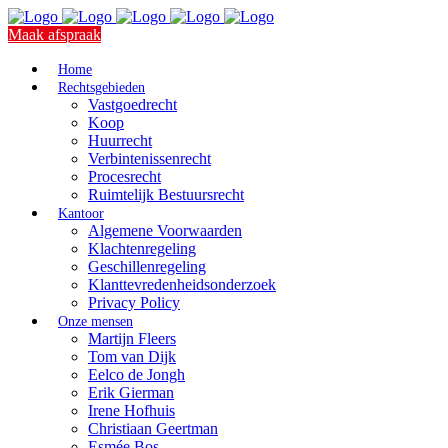
Maak afspraak
Home
Rechtsgebieden
Vastgoedrecht
Koop
Huurrecht
Verbintenissenrecht
Procesrecht
Ruimtelijk Bestuursrecht
Kantoor
Algemene Voorwaarden
Klachtenregeling
Geschillenregeling
Klanttevredenheidsonderzoek
Privacy Policy
Onze mensen
Martijn Fleers
Tom van Dijk
Eelco de Jongh
Erik Gierman
Irene Hofhuis
Christiaan Geertman
Esmée Bos