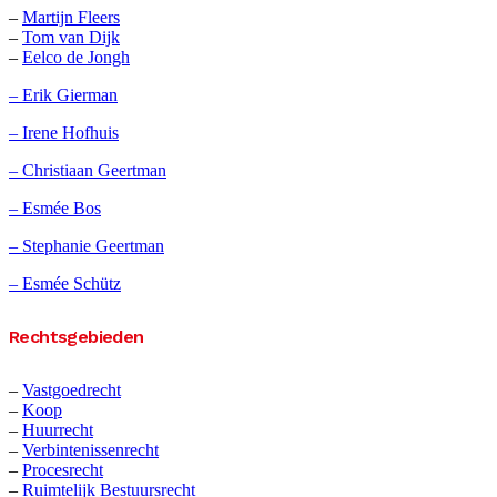
–
Martijn Fleers
–
Tom van Dijk
–
Eelco de Jongh
– Erik Gierman
– Irene Hofhuis
– Christiaan Geertman
– Esmée Bos
– Stephanie Geertman
– Esmée Schütz
Rechtsgebieden
–
Vastgoedrecht
–
Koop
–
Huurrecht
–
Verbintenissenrecht
–
Procesrecht
–
Ruimtelijk Bestuursrecht