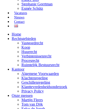
Stephanie Geertman
Esmée Schütz
Vacatures
Nieuws
Contact
Home
Rechtsgebieden
Vastgoedrecht
Koop
Huurrecht
Verbintenissenrecht
Procesrecht
Ruimtelijk Bestuursrecht
Kantoor
Algemene Voorwaarden
Klachtenregeling
Geschillenregeling
Klanttevredenheidsonderzoek
Privacy Policy
Onze mensen
Martijn Fleers
Tom van Dijk
Eelco de Jongh